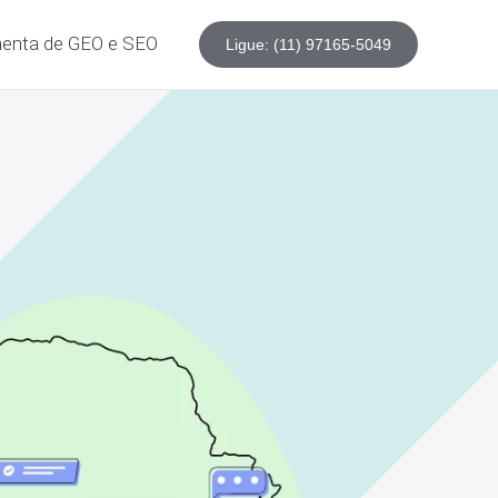
enta de GEO e SEO
Ligue: (11) 97165-5049