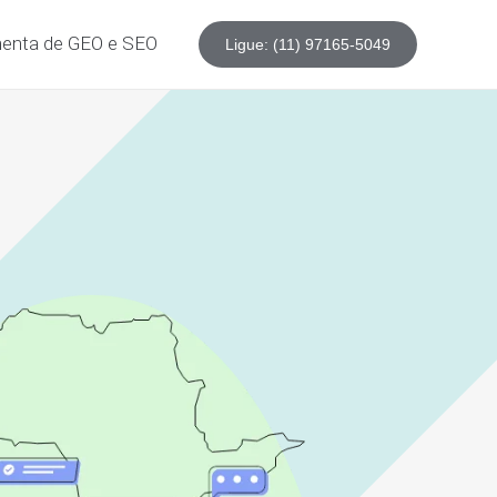
enta de GEO e SEO
Ligue: (11) 97165-5049