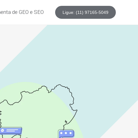
enta de GEO e SEO
Ligue: (11) 97165-5049