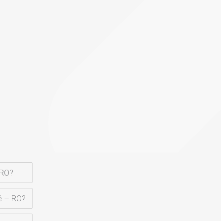
 RO?
é – RO?