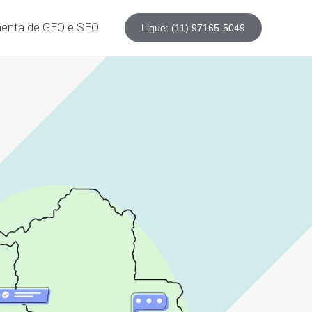
enta de GEO e SEO
Ligue: (11) 97165-5049