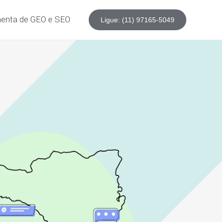
enta de GEO e SEO
Ligue: (11) 97165-5049