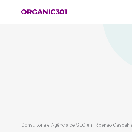
Ir
para
o
conteúdo
Consultoria e Agência de SEO em Ribeirão Cascalh