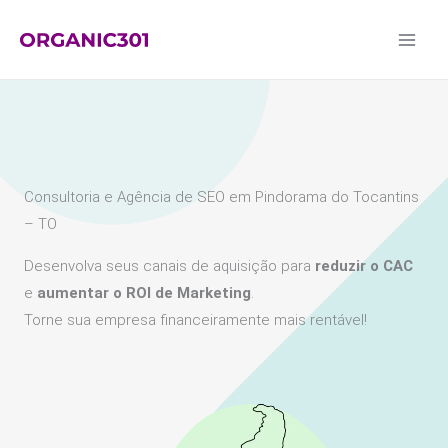
Ir
para
o
conteúdo
Consultoria e Agência de SEO em Pindorama do Tocantins
– TO
Desenvolva seus canais de aquisição para
reduzir o CAC
e
aumentar o ROI de Marketing
.
Torne sua empresa financeiramente mais rentável!