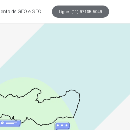
enta de GEO e SEO
Ligue: (11) 97165-5049