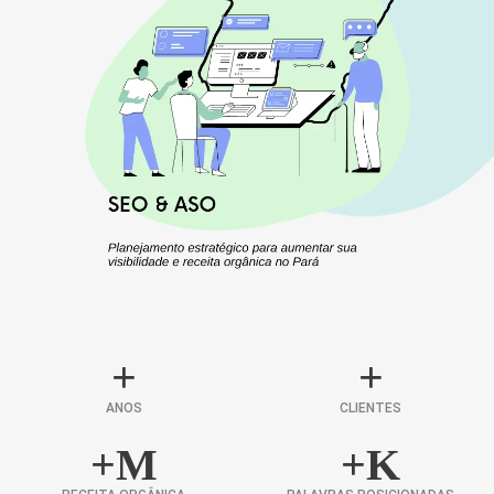
+
+
ANOS
CLIENTES
+
M
+
K