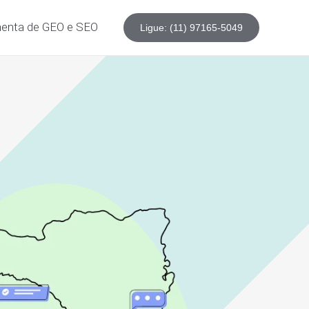
enta de GEO e SEO
Ligue: (11) 97165-5049