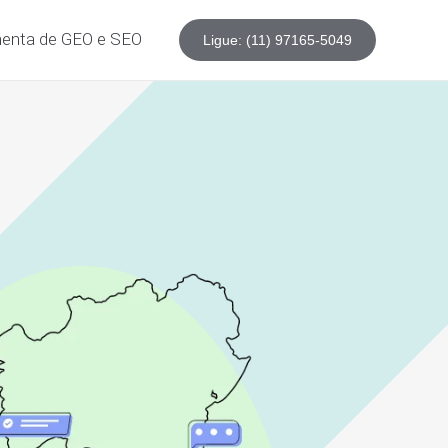
enta de GEO e SEO
Ligue: (11) 97165-5049