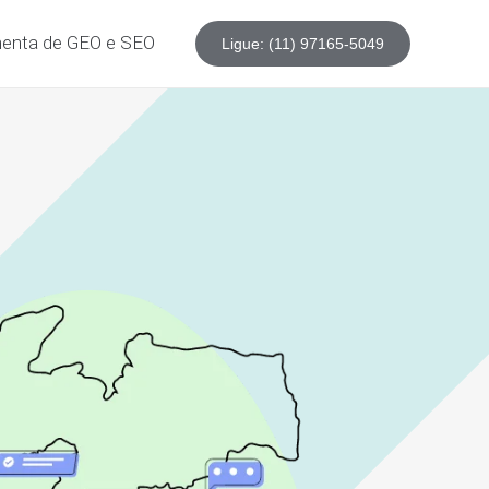
enta de GEO e SEO
Ligue: (11) 97165-5049