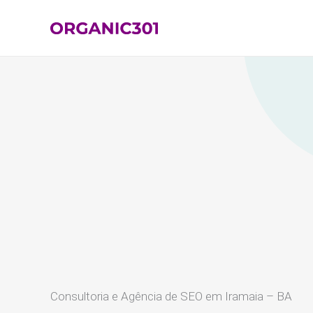
Ir
para
o
conteúdo
Consultoria e Agência de SEO em Iramaia – BA