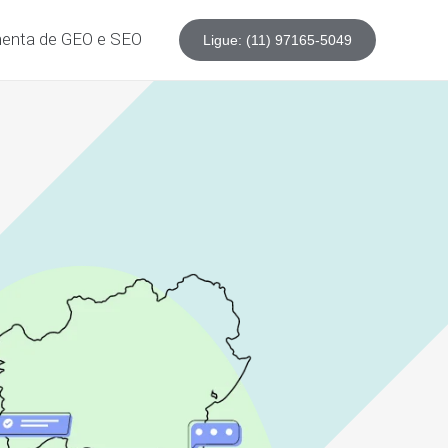
enta de GEO e SEO
Ligue: (11) 97165-5049