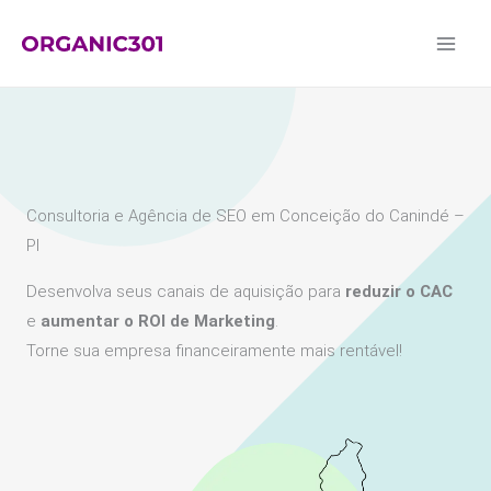
Ir
para
o
conteúdo
Consultoria e Agência de SEO em Conceição do Canindé –
PI
Desenvolva seus canais de aquisição para
reduzir o CAC
e
aumentar o ROI de Marketing
.
Torne sua empresa financeiramente mais rentável!