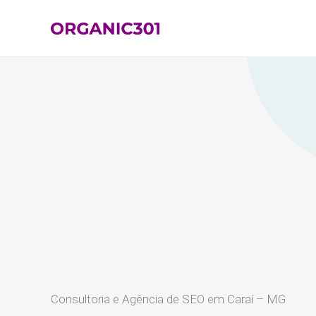
Ir
para
o
conteúdo
Consultoria e Agência de SEO em Caraí – MG