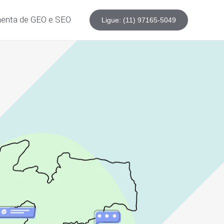
enta de GEO e SEO
Ligue: (11) 97165-5049