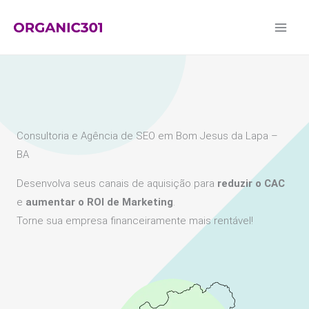
Ir
para
o
conteúdo
Consultoria e Agência de SEO em Bom Jesus da Lapa –
BA
Desenvolva seus canais de aquisição para
reduzir o CAC
e
aumentar o ROI de Marketing
.
Torne sua empresa financeiramente mais rentável!