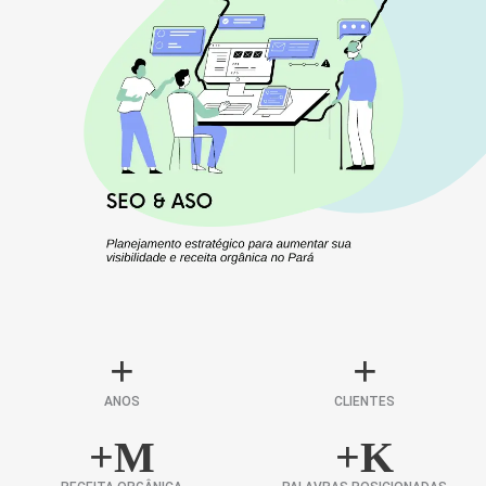
+
+
ANOS
CLIENTES
+
M
+
K