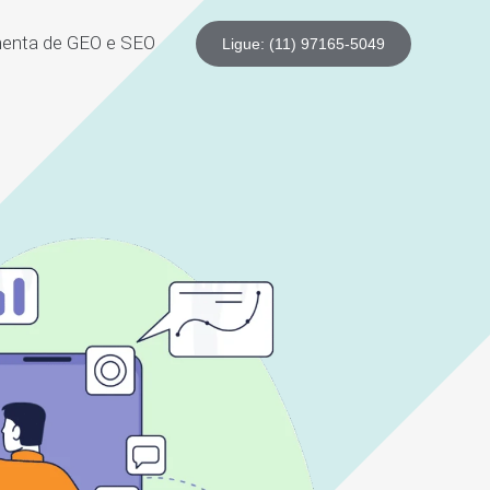
enta de GEO e SEO
Ligue: (11) 97165-5049