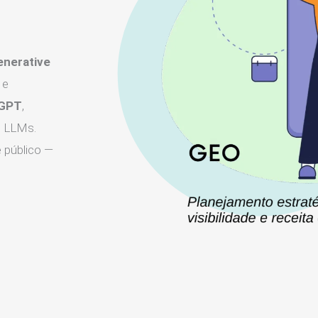
enerative
 e
GPT
,
s LLMs.
e público —