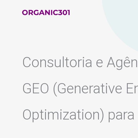
Ir
para
o
conteúdo
Consultoria e Agên
GEO (Generative E
Optimization) para